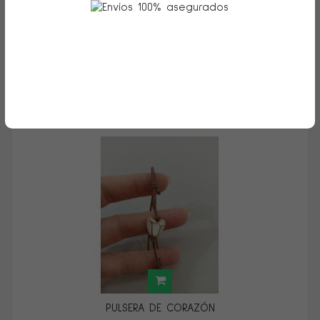
Vista:
Ordenar por
Mostrar
por página
PULSERA DE CORAZÓN