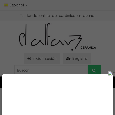
Español
Tu tienda online de cerámica artesanal
Iniciar sesión
Registro
0
>
Joyas artesanales
>
LA POLACA
LA POLACA
Hay 69 productos.