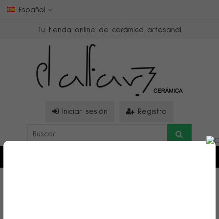
Español
Tu tienda online de cerámica artesanal
Iniciar sesión
Registro
0
>
Términos y Condiciones de Uso
TÉRMINOS Y CONDICIONES DE USO