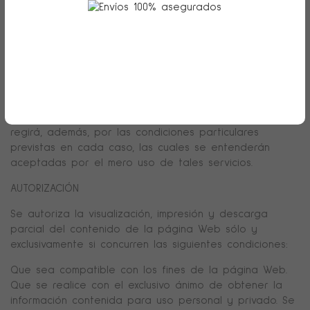
CONDICIONES GENERALES DE USO DE LA PÁGINA WEB
Las condiciones generales contenidas en el presente
aviso legal regulan el acceso y utilización de la
página Web que CERÁMICA EL ALFAR pone a su
disposición. El acceso a la misma implica la aceptación
sin reservas de las presentes condiciones. La utilización
de determinados servicios ofrecidos en este sitio se
regirá, además, por las condiciones particulares
previstas en cada caso, las cuales se entenderán
aceptadas por el mero uso de tales servicios.
AUTORIZACIÓN
Se autoriza la visualización, impresión y descarga
parcial del contenido de la página Web sólo y
exclusivamente si concurren las siguientes condiciones:
Que sea compatible con los fines de la página Web.
Que se realice con el exclusivo ánimo de obtener la
información contenida para uso personal y privado. Se