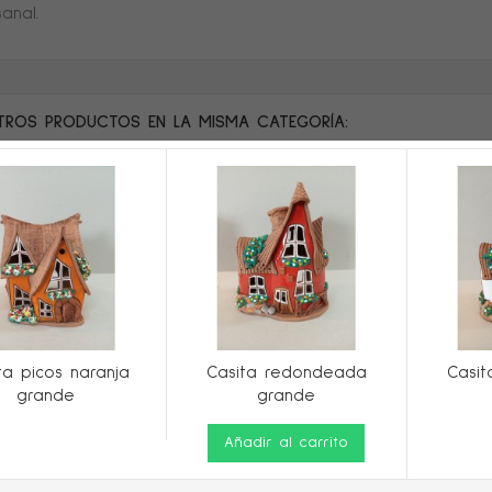
anal.
TROS PRODUCTOS EN LA MISMA CATEGORÍA:
ta picos naranja
Casita redondeada
Casi
grande
grande
Añadir al carrito