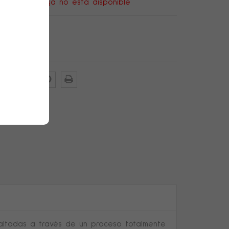
te producto ya no está disponible
tos inc.
altadas a través de un proceso totalmente