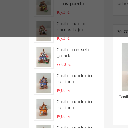
artes
setas puerta
15,50 €
Casita mediana
lunares tejado
30 O
15,50 €
Casita con setas
grande
35,00 €
Casita cuadrada
mediana
19,00 €
Casi
Casita cuadrada
mediana
19,00 €
Casita cuadrada