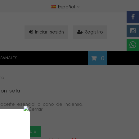
Español
Iniciar sesión
Registro
0
ESANALES
ta
con seta
 aceite esencial o cono de incienso.
o esté disponible