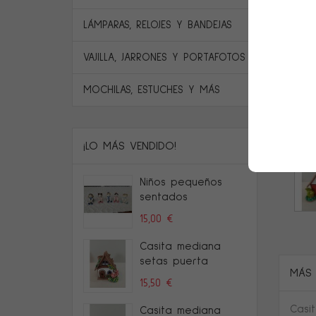
LÁMPARAS, RELOJES Y BANDEJAS
VAJILLA, JARRONES Y PORTAFOTOS
MOCHILAS, ESTUCHES Y MÁS
¡LO MÁS VENDIDO!
Niños pequeños
sentados
15,00 €
Casita mediana
setas puerta
MÁS
15,50 €
Casi
Casita mediana