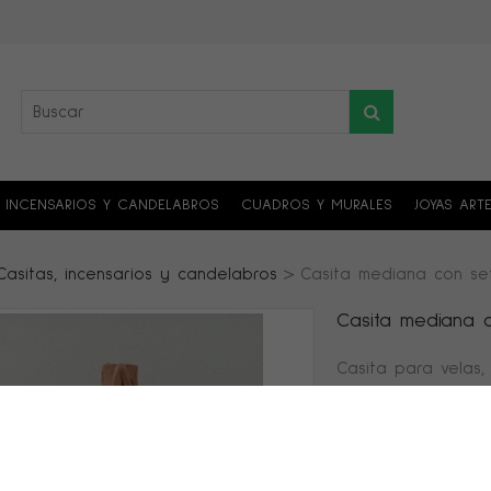
, INCENSARIOS Y CANDELABROS
CUADROS Y MURALES
JOYAS ART
Casitas, incensarios y candelabros
>
Casita mediana con se
Casita mediana 
Casita para velas,
Notificarme cuand