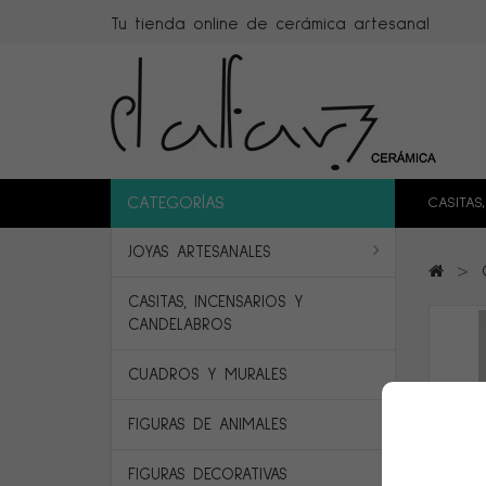
Tu tienda online de cerámica artesanal
CATEGORÍAS
CASITAS
JOYAS ARTESANALES
>
CASITAS, INCENSARIOS Y
CANDELABROS
CUADROS Y MURALES
FIGURAS DE ANIMALES
FIGURAS DECORATIVAS