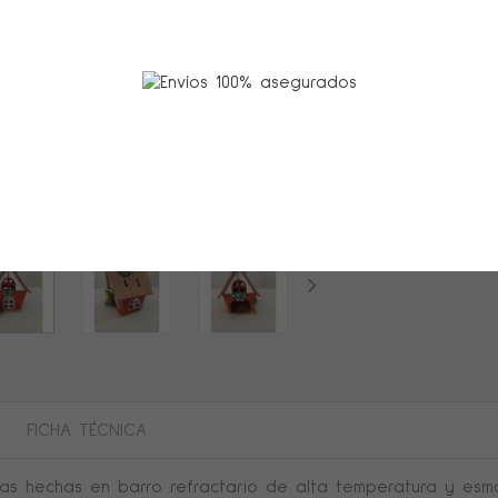
Disponibilidad:
Es
15,50 €
impues
Compartir :
Ver más grande
FICHA TÉCNICA
tas hechas en barro refractario de alta temperatura y esm