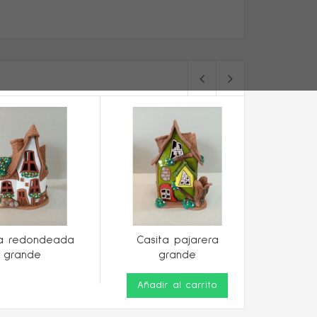
ta redondeada
Casita pajarera
Casi
grande
grande
Añadir al carrito