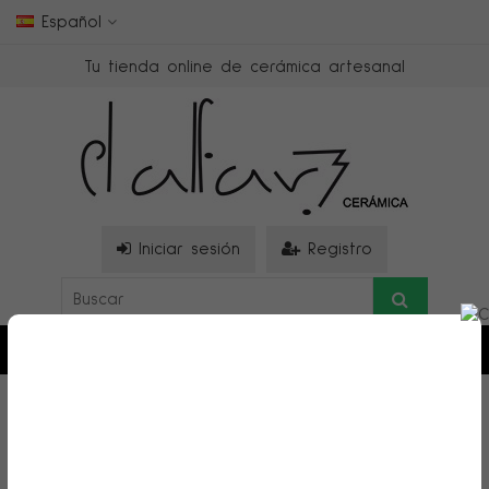
Español
Tu tienda online de cerámica artesanal
Iniciar sesión
Registro
0
>
PULSERA DE CORAZÓN